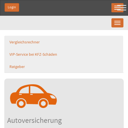
Login
Toggl
naviga
Vergleichsrechner
VIP-Service bei KFZ-Schäden
Ratgeber
Autoversicherung