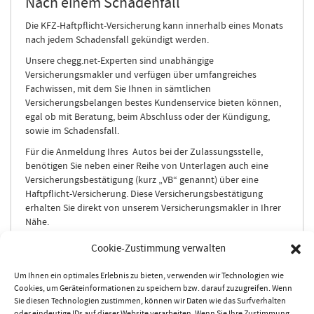
Nach einem Schadenfall
Die KFZ-Haftpflicht-Versicherung kann innerhalb eines Monats
nach jedem Schadensfall gekündigt werden.
Unsere chegg.net-Experten sind unabhängige
Versicherungsmakler und verfügen über umfangreiches
Fachwissen, mit dem Sie Ihnen in sämtlichen
Versicherungsbelangen bestes Kundenservice bieten können,
egal ob mit Beratung, beim Abschluss oder der Kündigung,
sowie im Schadensfall.
Für die Anmeldung Ihres Autos bei der Zulassungsstelle,
benötigen Sie neben einer Reihe von Unterlagen auch eine
Versicherungsbestätigung (kurz „VB“ genannt) über eine
Haftpflicht-Versicherung. Diese Versicherungsbestätigung
erhalten Sie direkt von unserem Versicherungsmakler in Ihrer
Nähe.
Dazu müssen Sie sich als ersten Schritt entscheiden, bei
Cookie-Zustimmung verwalten
welcher Versicherung Sie in Zukunft versichert sein möchten.
chegg.net hilft Ihnen dabei. Sie berechnen zuerst in unserem
Um Ihnen ein optimales Erlebnis zu bieten, verwenden wir Technologien wie
Versicherungsvergleich den gewünschten
Cookies, um Geräteinformationen zu speichern bzw. darauf zuzugreifen. Wenn
Versicherungsumfang wie Haftpflicht, Vollkasko- oder Teilkasko
Sie diesen Technologien zustimmen, können wir Daten wie das Surfverhalten
für Ihr Auto und wählen selbst oder mit Hilfe unseres