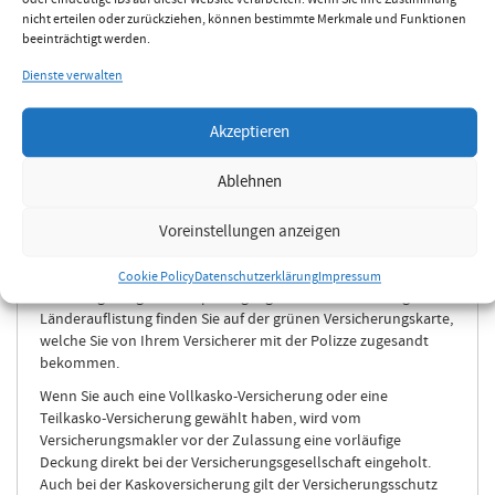
oder eindeutige IDs auf dieser Website verarbeiten. Wenn Sie Ihre Zustimmung
chegg.net-Experten das für Sie passende Produkt aus. Unser
nicht erteilen oder zurückziehen, können bestimmte Merkmale und Funktionen
beeinträchtigt werden.
Versicherungsmakler bei Ihnen vor Ort übernimmt weitgehend
alle Formalitäten für das Abschließen des Vertrages. Von ihm
Dienste verwalten
erhalten Sie auch die Versicherungsbestätigung der
ausgewählten Versicherungsgesellschaft entweder persönlich,
Akzeptieren
per Post oder ganz unkompliziert per Fax an die
Zulassungsstelle.
Ablehnen
Wenn Sie das Anmelden Ihres Autos selbst durchführen
möchten, finden Sie mit unserem Zulassungsstellen-Tool
Voreinstellungen anzeigen
schnell eine KFZ-Zulassungsstelle für Ihren Zulassungsbezirk.
Der Versicherungsschutz für Ihre Haftpflichtversicherung
beginnt ab dem Zeitpunkt der behördlichen Zulassung und gilt
Cookie Policy
Datenschutzerklärung
Impressum
in der Regel in ganz Europa im geografischen Sinn. Eine genaue
Länderauflistung finden Sie auf der grünen Versicherungskarte,
welche Sie von Ihrem Versicherer mit der Polizze zugesandt
bekommen.
Wenn Sie auch eine Vollkasko-Versicherung oder eine
Teilkasko-Versicherung gewählt haben, wird vom
Versicherungsmakler vor der Zulassung eine vorläufige
Deckung direkt bei der Versicherungsgesellschaft eingeholt.
Auch bei der Kaskoversicherung gilt der Versicherungsschutz