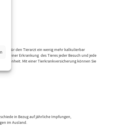
n?
osten für den Tierarzt ein wenig mehr kalkulierbar
en
r bei einer Erkrankung des Tieres jeder Besuch und jede
 Seltenheit. Mit einer Tierkrankversicherung können Sie
rschiede in Bezug auf jährliche Impfungen,
ngen im Ausland.