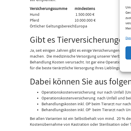
Wir empfehlen:
Um 
Versicherungssumme
mindestens
Ger
Hund
1.500.000 €
zus
Pferd
10.000.000 €
ver
Örtlicher Geltungsbereich
Europa
Mer
Gibt es Tierversicherungen
Die
Ja, seit einigen Jahren gibt es einige Versicherungen die
machen. Die medizinische Versorgung unserer Vierbeiner k
Behandlung Kosten verursacht. Ist gar eine Operation not
für die beste tierärztliche Versorgung Ihres Lieblings vors
Dabei können Sie aus folge
Operationskostenversicherung nur nach Unfall (Un
Operationskostenversicherung nach Unfall und bei
Behandlungskosten inkl. OP beim Tierarzt nur nach 
Behandlungskosten inkl. OP beim Tierarzt nach Unf
Bei allen Varianten ist ein Selbstbehalt von mind. 20 % d
Kostenübernahme von Kastration oder Sterilisation oder 