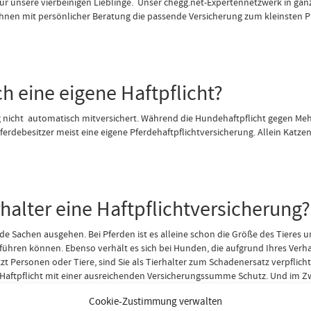
r unsere vierbeinigen Lieblinge. Unser chegg.net-Expertennetzwerk in ganz
 Ihnen mit persönlicher Beratung die passende Versicherung zum kleinsten P
h eine eigene Haftpflicht?
ng nicht automatisch mitversichert. Während die Hundehaftpflicht gegen Meh
ferdebesitzer meist eine eigene Pferdehaftpflichtversicherung. Allein Kat
halter eine Haftpflichtversicherung?
 Sachen ausgehen. Bei Pferden ist es alleine schon die Größe des Tieres 
hren können. Ebenso verhält es sich bei Hunden, die aufgrund Ihres Verhal
zt Personen oder Tiere, sind Sie als Tierhalter zum Schadenersatz verpflic
tpflicht mit einer ausreichenden Versicherungssumme Schutz. Und im Zweife
nberechtigten Schadenersatzforderungen (passiver Rechtsschutz).
Cookie-Zustimmung verwalten