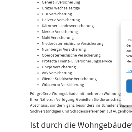
Generali Versicherung
Grazer Wechselseitige
HDI Versicherung
Helvetia Versicherung
Kärntner Landesversicherung
Merkur Versicherung
Muki Versicherung
Um 
Niederösterreichische Versicherung
Ger
Nürnberger Versicherung
zus
Oberösterreichische Versicherung
ver
Protecta Finanz- u. Versicherungsservice
Mer
Uniqa Versicherung
Die
VAV Versicherung
Wiener Städtische Versicherung
Wüstenrot Versicherung
Für größere Wohngebäude mit mehreren Wohnungen stehen
Ihrer Nähe zur Verfügung. Genießen Sie die unschätzbaren
Abschluss, sondern ganz besonders im Schadensfall. Ein 
Sachverständigen und Schadensreferenten auf Augenhöhe. 
Ist durch die Wohngebäudev