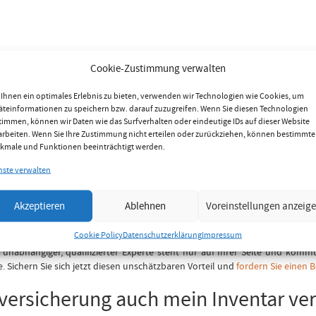
Cookie-Zustimmung verwalten
Ihnen ein optimales Erlebnis zu bieten, verwenden wir Technologien wie Cookies, um
äteinformationen zu speichern bzw. darauf zuzugreifen. Wenn Sie diesen Technologien
timmen, können wir Daten wie das Surfverhalten oder eindeutige IDs auf dieser Website
arbeiten. Wenn Sie Ihre Zustimmung nicht erteilen oder zurückziehen, können bestimmte
kmale und Funktionen beeinträchtigt werden.
nste verwalten
Akzeptieren
Ablehnen
Voreinstellungen anzeig
 Ihnen unsere unabhängigen Versicherungsmakler für individuelle Angebo
Cookie Policy
Datenschutzerklärung
Impressum
 Vorteile der jahrelangen Erfahrung eines unabhängigen Experten in Versi
unabhängiger, qualifizierter Experte steht nur auf Ihrer Seite und kommu
Sichern Sie sich jetzt diesen unschätzbaren Vorteil und
fordern Sie einen 
ersicherung auch mein Inventar ver