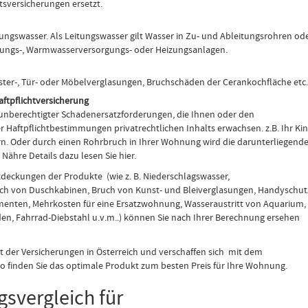
sversicherungen ersetzt.
ngswasser. Als Leitungswasser gilt Wasser in Zu- und Ableitungsrohren od
tungs-, Warmwasserversorgungs- oder Heizungsanlagen.
ter-, Tür- oder Möbelverglasungen, Bruchschäden der Cerankochfläche etc.
aftpflichtversicherung
 unberechtigter Schadenersatzforderungen, die Ihnen oder den
 Haftpflichtbestimmungen privatrechtlichen Inhalts erwachsen. z.B. Ihr Ki
rn. Oder durch einen Rohrbruch in Ihrer Wohnung wird die darunterliegend
Nähre Details dazu lesen Sie hier.
deckungen der Produkte (wie z. B. Niederschlagswasser,
ch von Duschkabinen, Bruch von Kunst- und Bleiverglasungen, Handyschut
enten, Mehrkosten für eine Ersatzwohnung, Wasseraustritt von Aquarium,
en, Fahrrad-Diebstahl u.v.m..) können Sie nach Ihrer Berechnung ersehen
ot der Versicherungen in Österreich und verschaffen sich mit dem
So finden Sie das optimale Produkt zum besten Preis für Ihre Wohnung.
svergleich für