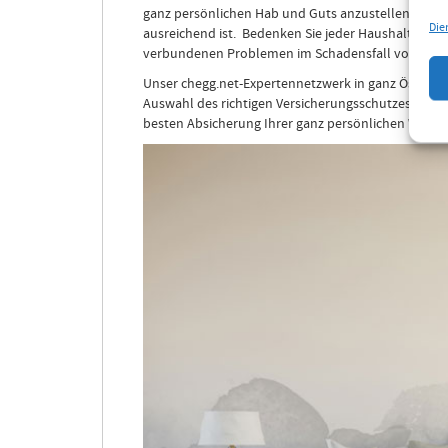
ganz persönlichen Hab und Guts anzustellen, vor a
Die
ausreichend ist. Bedenken Sie jeder Haushalt ist i
verbundenen Problemen im Schadensfall vor.
Unser chegg.net-Expertennetzwerk in ganz Österreic
Auswahl des richtigen Versicherungsschutzes für Ih
besten Absicherung Ihrer ganz persönlichen Wohns