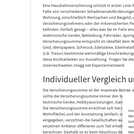
Eine Haushaltsversicherung schützt in erster Linie 
Falle von verschiedenen Schadenersatzforderungen
Wohnung, einschließlich Wertsachen und Bargeld, 
Versicherungsnehmers oder der mitversicherten Pe
befinden. Einfach gesagt – alles was Sie im Falle
elektronische Geräte, Bekleidung, Fahrräder, Spor
Versicherungssumme entspricht im Idealfall dem We
Geld, Wertpapiere, Schmuck, Edelsteine, Edelmeta
(z.B. Tresor) bestimmte wertmäßige Einschränkunge
diese Kostbarkeiten zur Auszahlung. Fragen Sie d
österreichweiten chegg.net-Expertennetzwerk.
Individueller Vergleich
Die Versicherungssumme ist der maximale Betrag, w
sollte die Versicherungssumme immer den Wert bei
technische Geräte, Hobbyausrüstungen, Gardinen, 
Die Versicherungssumme errechnet sich bei den m
Um 
Wohnfläche) und der Ausstattung (einfach, solide,
Ger
eingegeben, verzichten die Gesellschaften auf den
zus
einzelnen Anbieter differieren zum Teil erheblich
ver
berechnen. Deshalb ist es beim Abschluss der rich
Mer