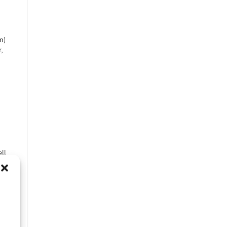
n)
,
ll
m2
s