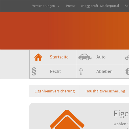
Versicherungen
Presse
chegg.profi - Maklerportal
Be
Startseite
Auto
Recht
Ableben
Eigenheimversicherung
Haushaltsversicherung
Eig
Wählen S