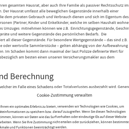
Ihren gesamten Hausrat, aber auch Ihre Familie als passiver Rechtsschutz im
. Der Hausrat umfasst alle beweglichen Gegenstände innerhalb einer
die dem privaten Gebrauch und Verbrauch dienen und sich im Eigentum des
rsonen (Partner, Kinder und Enkelkinder, welche im selben Haushalt wohne
 eines Umzuges mitnehmen können wie z.B. Einrichtungsgegenstände, Geschirr
tgeräte und weitere Gegenstände des persönlichen Bedarfs. Die
rt all dieser Gegenstände. Für besondere Wertgegenstände – das sind z.B.
lle oder wertvolle Sammlerstücke – gelten abhängig von der Aufbewahrung
n. Im Schaden kommt dann maximal der laut Polizze definierte Wert für
iesbezüglich am besten einen unseren Versicherungsmakler aus dem
 und Berechnung
elcher im Falle eines Schadens oder Totalverlustes ausbezahlt wird. Genere
 einer Neuanschaffung des gesamten Hausrates (Möbel, Geschirr, Kleidung,
Cookie-Zustimmung verwalten
Teppiche etc.) wiedergeben.
eisten Versicherungsgesellschaften zunächst anhand der Wohnungsgröße (
Ihnen ein optimales Erlebnis zu bieten, verwenden wir Technologien wie Cookies, um
 gehoben). Werden diese Daten bei der Berechnung eines Vergleiches korrekt
äteinformationen zu speichern bzw. darauf zuzugreifen. Wenn Sie diesen Technologien
Einwand der Unterversicherung
bei Schäden. Die Versicherungssummen der
timmen, können wir Daten wie das Surfverhalten oder eindeutige IDs auf dieser Website
, obwohl alle mit den gleichen Grunddaten (Wohnfläche und Ausstattung)
arbeiten. Wenn Sie Ihre Zustimmung nicht erteilen oder zurückziehen, können bestimmte
tigen Versicherung ratsam, selbst einige Überlegungen zum Gesamtwert Ihre
kmale und Funktionen beeinträchtigt werden.