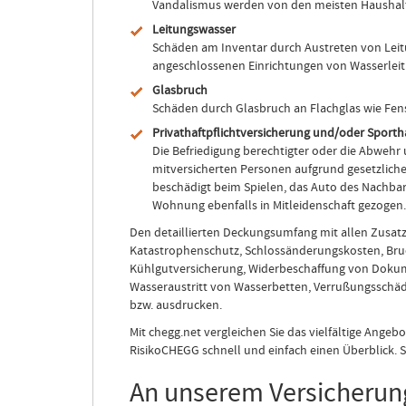
Vandalismus werden von den meisten Haushalt
Leitungswasser
Schäden am Inventar durch Austreten von Leitu
angeschlossenen Einrichtungen von Wasserlei
Glasbruch
Schäden durch Glasbruch an Flachglas wie Fens
Privathaftpflichtversicherung und/oder Sporth
Die Befriedigung berechtigter oder die Abwehr
mitversicherten Personen aufgrund gesetzlicher
beschädigt beim Spielen, das Auto des Nachba
Wohnung ebenfalls in Mitleidenschaft gezogen. 
Den detaillierten Deckungsumfang mit allen Zusatz
Katastrophenschutz, Schlossänderungskosten, Bru
Kühlgutversicherung, Widerbeschaffung von Dokum
Wasseraustritt von Wasserbetten, Verrußungsschäd
bzw. ausdrucken.
Mit chegg.net vergleichen Sie das vielfältige Angeb
RisikoCHEGG schnell und einfach einen Überblick. 
An unserem Versicherung