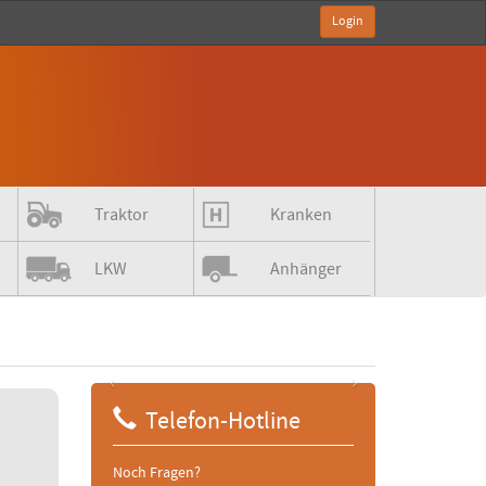
Login
Traktor
Kranken
LKW
Anhänger
‹
›
Telefon-Hotline
Noch Fragen?