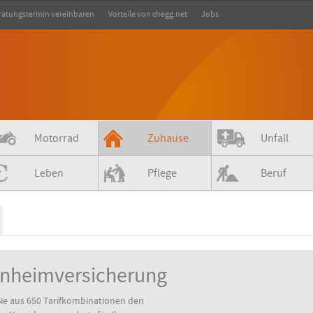
ratungstermin vereinbaren
Vorteile von chegg.net
Jobs
Motorrad
Zuhause
Unfall
Leben
Pflege
Beruf
enheimversicherung
ie aus 650 Tarifkombinationen den