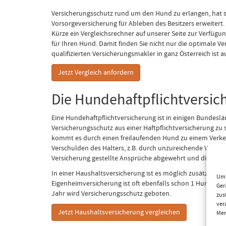
Versicherungsschutz rund um den Hund zu erlangen, hat s
Vorsorgeversicherung für Ableben des Besitzers erweitert.
Kürze ein Vergleichsrechner auf unserer Seite zur Verfügu
für Ihren Hund. Damit finden Sie nicht nur die optimale 
qualifizierten Versicherungsmakler in ganz Österreich ist 
Jetzt Vergleich anfordern
Die Hundehaftpflichtversic
Eine Hundehaftpflichtversicherung ist in einigen Bundeslän
Versicherungsschutz aus einer Haftpflichtversicherung zu
kommt es durch einen freilaufenden Hund zu einem Verkeh
Verschulden des Halters, z.B. durch unzureichende Verwah
Versicherung gestellte Ansprüche abgewehrt und die Koste
In einer Haushaltsversicherung ist es möglich zusätzlich 
Um 
Eigenheimversicherung ist oft ebenfalls schon 1 Hund auto
Ger
Jahr wird Versicherungsschutz geboten.
zus
ver
Jetzt Haushaltsversicherung vergleichen
Mer