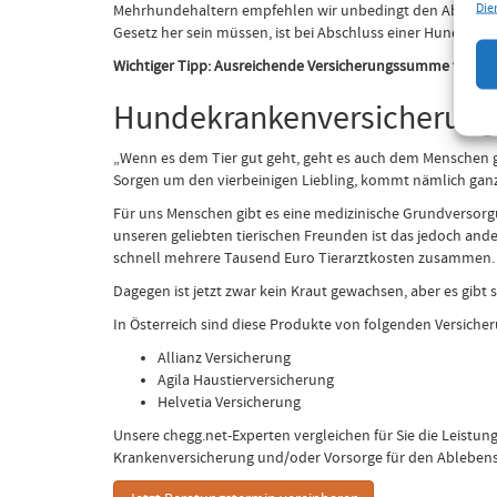
Die
Mehrhundehaltern empfehlen wir unbedingt den Abschluss e
Gesetz her sein müssen, ist bei Abschluss einer Hundehaft
Wichtiger Tipp: Ausreichende Versicherungssumme von min
Hundekrankenversicherung 
„Wenn es dem Tier gut geht, geht es auch dem Menschen g
Sorgen um den vierbeinigen Liebling, kommt nämlich ganz 
Für uns Menschen gibt es eine medizinische Grundversorgu
unseren geliebten tierischen Freunden ist das jedoch and
schnell mehrere Tausend Euro Tierarztkosten zusammen.
Dagegen ist jetzt zwar kein Kraut gewachsen, aber es gibt
In Österreich sind diese Produkte von folgenden Versiche
Allianz Versicherung
Agila Haustierversicherung
Helvetia Versicherung
Unsere chegg.net-Experten vergleichen für Sie die Leistu
Krankenversicherung und/oder Vorsorge für den Ablebensf