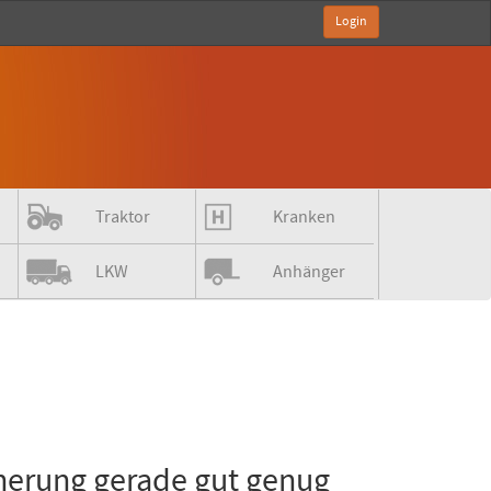
Login
Traktor
Kranken
LKW
Anhänger
herung gerade gut genug