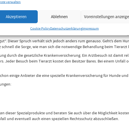
nste verwalten
iner Haftpflichtversicherung für jedes der Tier. Da in Österreich bereits
pflicht die Angabe der Chip-Nummer des jeweiligen Tieres erforderlich.
Akzeptieren
Ablehnen
Voreinstellungen anzeig
d. 1,5 Mio. Euro
oder Operationskostenversicherun
Cookie Policy
Datenschutzerklärung
Impressum
ut“. Dieser Spruch verhält sich jedoch anders rum genauso. Geht’s dem Hu
schnell die Sorge, wie man sich die notwendige Behandlung beim Tierarzt l
ng durch die gesetzliche Krankenversicherung. Ein Arztbesuch ist damit re
ers. Jeder Besuch beim Tierarzt kostet den Besitzer Bares. Bei einem Unf
 schon einige Anbieter die eine spezielle Krankenversicherung für Hunde und
rungen:
ngen dieser Spezialprodukte und beraten Sie auch über die Möglichkeit kos
all und eventuell auch einen speziellen Rechtsschutz abzuschließen.