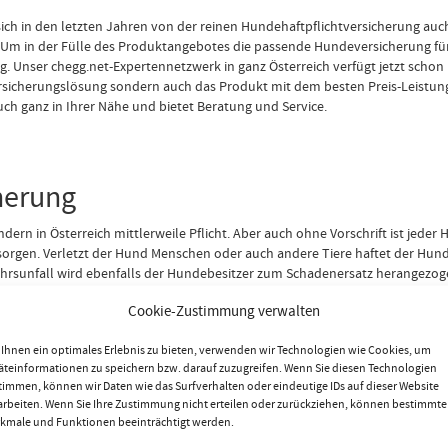
ich in den letzten Jahren von der reinen Hundehaftpflichtversicherung a
 Um in der Fülle des Produktangebotes die passende Hundeversicherung für I
ng. Unser chegg.net-Expertennetzwerk in ganz Österreich verfügt jetzt schon 
Versicherungslösung sondern auch das Produkt mit dem besten Preis-Leistun
auch ganz in Ihrer Nähe und bietet Beratung und Service.
herung
dern in Österreich mittlerweile Pflicht. Aber auch ohne Vorschrift ist jede
 sorgen. Verletzt der Hund Menschen oder auch andere Tiere haftet der Hu
rsunfall wird ebenfalls der Hundebesitzer zum Schadenersatz herangezogen.
rung des Hundes, übernimmt die Versicherung den Schadenersatz. Bei Fälle
Cookie-Zustimmung verwalten
n der Klärung der Verschuldensfrage, notfalls auch gerichtlich, übernomm
eine Hundehaftflicht gegen Mehrprämie einzuschließen. In der Haus- u. Grun
Ihnen ein optimales Erlebnis zu bieten, verwenden wir Technologien wie Cookies, um
matisch mitversichert. Oder Sie entscheiden sich für einen eigenen Vertrag
äteinformationen zu speichern bzw. darauf zuzugreifen. Wenn Sie diesen Technologien
timmen, können wir Daten wie das Surfverhalten oder eindeutige IDs auf dieser Website
arbeiten. Wenn Sie Ihre Zustimmung nicht erteilen oder zurückziehen, können bestimmte
kmale und Funktionen beeinträchtigt werden.