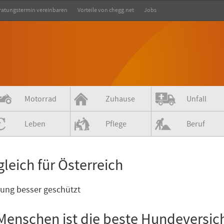
ratungstermin vereinbaren
Vorteile von chegg.net
Jobs
Motorrad
Zuhause
Unfall
Leben
Pflege
Beruf
leich für Österreich
tung besser geschützt
Menschen ist die beste Hundeversic