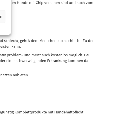
 die meisten Hunde mit Chip versehen sind und auch vom
en
g
nd schlecht, geht’s dem Menschen auch schlecht. Zu den
eisten kann.
lativ problem- und meist auch kostenlos möglich. Bei
all oder einer schwerwiegenden Erkrankung kommen da
 Katzen anbieten.
tengünstig Komplettprodukte mit Hundehaftpflicht,