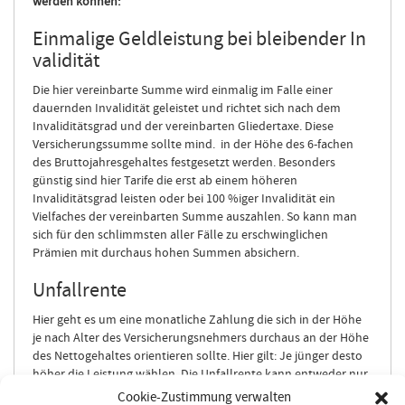
werden können:
Einmalige Geldleistung bei bleibender In
validität
Die hier vereinbarte Summe wird einmalig im Falle einer
dauernden Invalidität geleistet und richtet sich nach dem
Invaliditätsgrad und der vereinbarten Gliedertaxe. Diese
Versicherungssumme sollte mind. in der Höhe des 6-fachen
des Bruttojahresgehaltes festgesetzt werden. Besonders
günstig sind hier Tarife die erst ab einem höheren
Invaliditätsgrad leisten oder bei 100 %iger Invalidität ein
Vielfaches der vereinbarten Summe auszahlen. So kann man
sich für den schlimmsten aller Fälle zu erschwinglichen
Prämien mit durchaus hohen Summen absichern.
Unfallrente
Hier geht es um eine monatliche Zahlung die sich in der Höhe
je nach Alter des Versicherungsnehmers durchaus an der Höhe
des Nettogehaltes orientieren sollte. Hier gilt: Je jünger desto
höher die Leistung wählen. Die Unfallrente kann entweder nur
in Kombination mit einer Versicherungssumme für bleibende
Cookie-Zustimmung verwalten