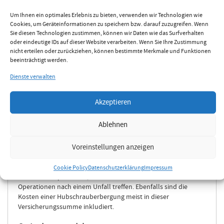
Invalidität abgeschlossen werden, oder aber auch bei einigen
Anbietern als allein stehendes Produkt.
Um Ihnen ein optimales Erlebnis zu bieten, verwenden wir Technologien wie
Cookies, um Geräteinformationen zu speichern bzw. darauf zuzugreifen. Wenn
Geldleistung bei Unfalltod
Sie diesen Technologien zustimmen, können wir Daten wie das Surfverhalten
oder eindeutige IDs auf dieser Website verarbeiten. Wenn Sie Ihre Zustimmung
Hier handelt es sich um eine einmalige Leistung, welche nur bei
nicht erteilen oder zurückziehen, können bestimmte Merkmale und Funktionen
Eintritt des Todes in Folge eines Unfalles an eine vorher
beeinträchtigt werden.
bestimmte Person ausbezahlt wird. Wenn eine generelle Er- u.
Dienste verwalten
Ablebensversicherung oder eine reine Ablebensversicherung
besteht, ist diese Leistung in der Unfallversicherung nicht
unbedingt notwendig.
Akzeptieren
Unfallkosten
Ablehnen
Als Folgen eines Unfalls entstehen fast immer auch Kosten für
Voreinstellungen anzeigen
die Heilung, Bergung oder Rückholung. Mit diesem Baustein,
kann man immer in Kombination mit einer der bereits
genannten Leistungen, Vorsorge für besondere Heilbehelfe,
Cookie Policy
Datenschutzerklärung
Impressum
Heil- u. Therapiekosten, oder auch für kosmetische
Operationen nach einem Unfall treffen. Ebenfalls sind die
Kosten einer Hubschrauberbergung meist in dieser
Versicherungssumme inkludiert.