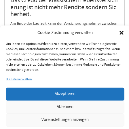
Das Credo der klassischen Lebensversich
erung ist nicht mehr Rendite sondern Sic
herheit.
Am Ende der Laufzeit kann der Versicherungsnehmer zwischen
einer einmaligen Kapitalleistung oder einer Rente wählen. Bei
Cookie-Zustimmung verwalten
den klassischen Lebensversicherungen werden einige
Produkte von vorne herein als Rentenversicherung mit
Um Ihnen ein optimales Erlebnis zu bieten, verwenden wir Technologien wie
lebenslanger Rente ausgestaltet. Also ein sogenannte
Cookies, um Geräteinformationen zu speichern bzw. darauf zuzugreifen. Wenn
Pensionsvorsorge. Dabei möchte der Versicherungsnehmer das
Sie diesen Technologien zustimmen, können wir Daten wie das Surfverhalten
Risiko seines langen Lebens absichern. Ganz egal wie alt er
oder eindeutige IDs auf dieser Website verarbeiten. Wenn Sie Ihre Zustimmung
wird, kann er sich beruhigt zurücklehnen und sich auf die
nicht erteilen oder zurückziehen, können bestimmte Merkmale und Funktionen
Zahlungen der Versicherung verlassen. Auch wenn das
beeinträchtigt werden.
angesparte oder eingezahlte Kapital aufgebraucht ist, wird
Dienste verwalten
weitergezahlt – und das lebenslang. Dabei spielt es keine Rolle
ob der Versicherte 80, 90 oder über 100 Jahre alt wird.
Versicherungsnehmer haben mit dieser Versicherung absolute
Akzeptieren
Planungssicherheit für die Zeit der Pension. Die
Rentenversicherung gibt es als sofort beginnende Rente gegen
Ablehnen
Einmalzahlung oder als aufgeschobene Rente gegen laufende
Prämienzahlung über einen vereinbarten Zeitraum. Die
Voreinstellungen anzeigen
steuerlichen Bestimmungen unterstützen ebenfalls die
Ausgestaltung der Verträge als Rentenversicherungen.