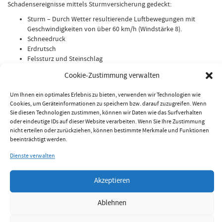
Schadensereignisse mittels Sturmversicherung gedeckt:
Sturm – Durch Wetter resultierende Luftbewegungen mit
Geschwindigkeiten von über 60 km/h (Windstärke 8).
Schneedruck
Erdrutsch
Felssturz und Steinschlag
Hagel
Cookie-Zustimmung verwalten
Als Sturmschäden gelten hierbei Schadensereignisse, die unmittelbar
aus der Einwirkung eines der obigen Wetter- und Naturphänomen
Um Ihnen ein optimales Erlebnis zu bieten, verwenden wir Technologien wie
resultieren, ebenso wie sogenannte unvermeidliche Folgen, etwa
Cookies, um Geräteinformationen zu speichern bzw. darauf zuzugreifen. Wenn
Aufräum- oder Abbrucharbeiten.
Sie diesen Technologien zustimmen, können wir Daten wie das Surfverhalten
oder eindeutige IDs auf dieser Website verarbeiten. Wenn Sie Ihre Zustimmung
Jetzt Sturmversicherung vergleichen
nicht erteilen oder zurückziehen, können bestimmte Merkmale und Funktionen
beeinträchtigt werden.
Worauf Sie beim Versicherungsabschluss
Dienste verwalten
Wert legen sollten
Ob Sie nun eine Haushalts- oder Eigenheimversicherung abschließen,
Akzeptieren
der Baustein Sturmversicherung wirkt sich auf die Gesamtkosten nur
minimal aus – im Schnitt können Sie mit einem Kostenanteil von 4 – 5
Ablehnen
% rechnen. Daher ist es für Sie sinnvoll, auf Selbstbehalte zu
verzichten beziehungsweise im Zweifelsfall höhere Deckungssummen