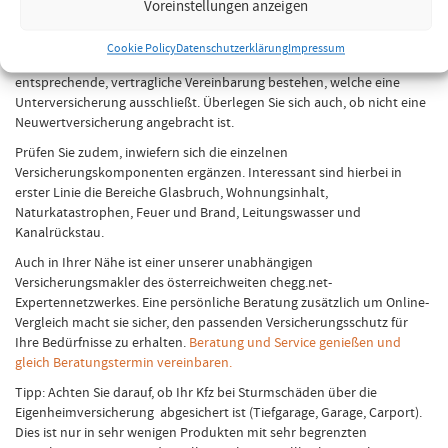
Voreinstellungen anzeigen
auszuwählen.
Wichtig ist für Sie, dass Sie nicht unterversichert sind. Hier müssen Sie
Cookie Policy
Datenschutzerklärung
Impressum
sich mit der Versicherung absprechen und auch auf eine
entsprechende, vertragliche Vereinbarung bestehen, welche eine
Unterversicherung ausschließt. Überlegen Sie sich auch, ob nicht eine
Neuwertversicherung angebracht ist.
Prüfen Sie zudem, inwiefern sich die einzelnen
Versicherungskomponenten ergänzen. Interessant sind hierbei in
erster Linie die Bereiche Glasbruch, Wohnungsinhalt,
Naturkatastrophen, Feuer und Brand, Leitungswasser und
Kanalrückstau.
Auch in Ihrer Nähe ist einer unserer unabhängigen
Versicherungsmakler des österreichweiten chegg.net-
Expertennetzwerkes. Eine persönliche Beratung zusätzlich um Online-
Vergleich macht sie sicher, den passenden Versicherungsschutz für
Ihre Bedürfnisse zu erhalten.
Beratung und Service genießen und
gleich Beratungstermin vereinbaren.
Tipp: Achten Sie darauf, ob Ihr Kfz bei Sturmschäden über die
Eigenheimversicherung abgesichert ist (Tiefgarage, Garage, Carport).
Dies ist nur in sehr wenigen Produkten mit sehr begrenzten