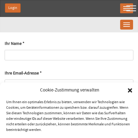
Login
Toggl
naviga
Ihr Name *
Ihre Email-Adresse *
Cookie-Zustimmung verwalten
Um Ihnen ein optimales Erlebnis zu bieten, verwenden wir Technologien wie
Betreff
Cookies, um Geräteinformationen zu speichern bzw. darauf zuzugreifen. Wenn
Sie diesen Technologien zustimmen, können wir Daten wie das Surfverhalten
oder eindeutige IDs auf dieser Website verarbeiten. Wenn Sie Ihre Zustimmung
nicht erteilen oder zurückziehen, können bestimmte Merkmale und Funktionen
beeinträchtigt werden.