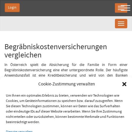
Login
Toggl
naviga
Begräbniskostenversicherungen
vergleichen
In Österreich spielt die Absicherung für die Familie in Form einer
Begräbniskostenversicherung eine eher untergeordnete Rolle. Der häufigste
Anwendungsfall ist eine Kreditbesicherung und wird von den Banken
eingefordert. Dabei ist die Prämie für eine ausreichende
Cookie-Zustimmung verwalten
Versicherungsleistung im Todesfall des Familienerhalters für Familien
günstiger und eher leistbar als die Prämie für eine kombinierte Er- u.
Um Ihnen ein optimales Erlebnis zu bieten, verwenden wir Technologien wie
Ablebensversicherung. Selten ist ein Produkt so einfach über den Preis
Cookies, um Geräteinformationen zu speichern bzw. darauf zuzugreifen. Wenn
vergleichbar, wie bei der Ablebensrisikoversicherung. Die Leistungen sind
Sie diesen Technologien zustimmen, können wir Daten wie das Surfverhalten
nahezu ident die Prämienunterschiede jedoch riesig!
oder eindeutige IDs auf dieser Website verarbeiten. Wenn Sie Ihre Zustimmung
Jetzt vergleichen
nicht erteilen oder zurückziehen, können bestimmte Merkmale und Funktionen
beeinträchtigt werden.
Dienste verwalten